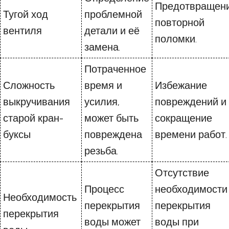
Предотвращен
Тугой ход
проблемной
повторной
вентиля
детали и её
поломки.
замена.
Потраченное
Сложность
время и
Избежание
выкручивания
усилия,
повреждений и
старой кран-
может быть
сокращение
буксы
повреждена
времени работ.
резьба.
Отсутствие
Процесс
необходимости
Необходимость
перекрытия
перекрытия
перекрытия
воды может
воды при