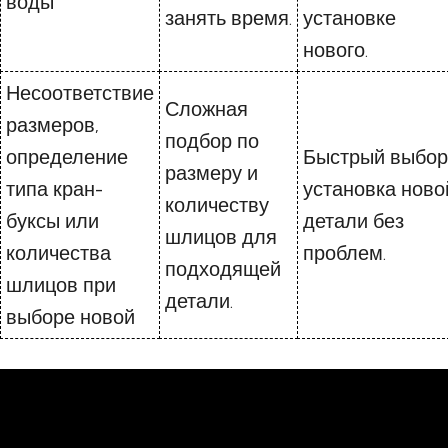
воды
занять время.
установке
нового.
Несоответствие
Сложная
размеров,
подбор по
определение
Быстрый выбор
размеру и
типа кран-
установка ново
количеству
буксы или
детали без
шлицов для
количества
проблем.
подходящей
шлицов при
детали.
выборе новой