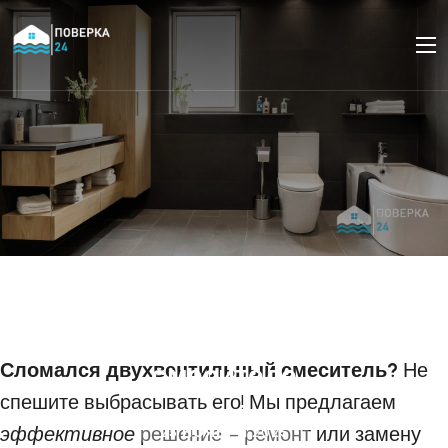
Ремонт или замена
кран-буксы в
двухвентильном
Сломался двухвентильный смеситель?
смесителе
Не
спешите выбрасывать его! Мы предлагаем
эффективное
решение – ремонт или замену
25 НОЯБРЯ 2025