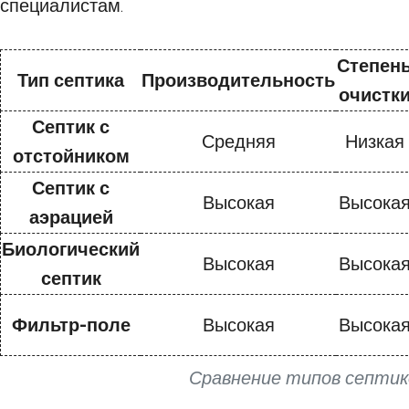
специалистам.
Степен
Тип септика
Производительность
очистк
Септик с
Средняя
Низкая
отстойником
Септик с
Высокая
Высока
аэрацией
Биологический
Высокая
Высока
септик
Фильтр-поле
Высокая
Высока
Сравнение типов септик