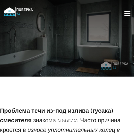
Как устранить течь из-
под излива (гусака)
смесителя
Проблема течи из-под излива (гусака)
смесителя
знакома многим. Часто причина
15 МАЯ 2025
кроется в
износе уплотнительных колец в