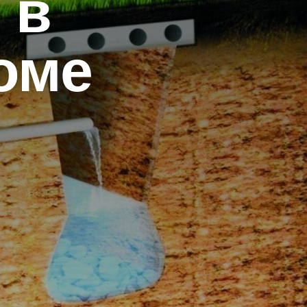
 в
оме