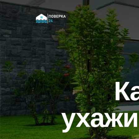
К
ухажи