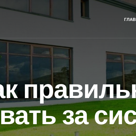
ГЛАВ
ак правиль
вать за си