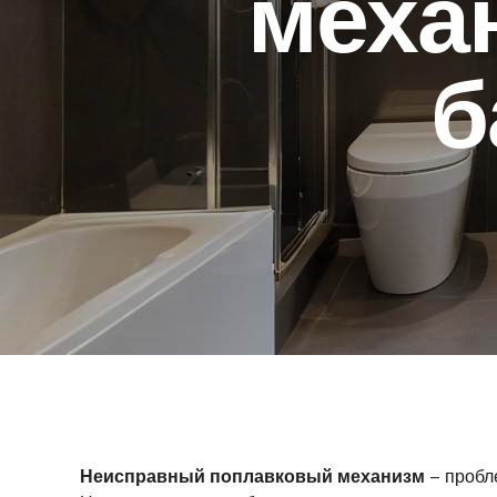
меха
б
Неисправный поплавковый механизм
– пробл