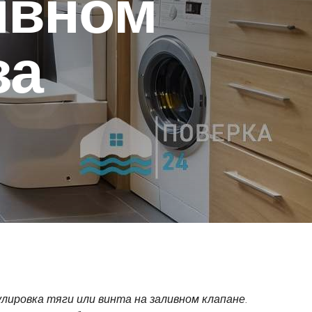
ивном
за
улировка тяги или винта на заливном клапане
.