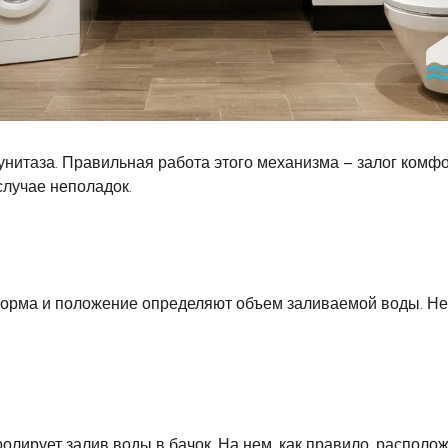
унитаза. Правильная работа этого механизма – залог комф
случае неполадок.
 форма и положение определяют объем заливаемой воды. Не
ролирует залив воды в бачок. На нем, как правило, располо