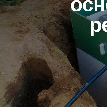
осн
р