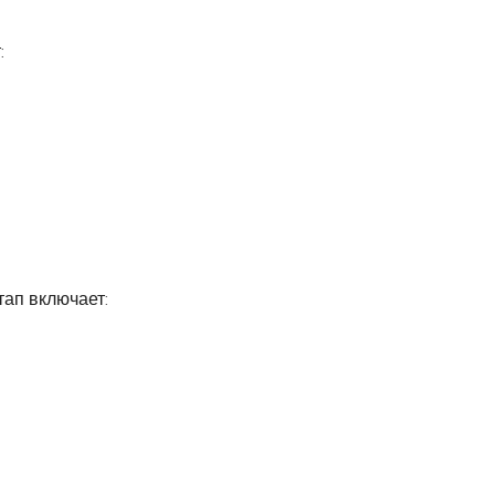
:
тап включает: