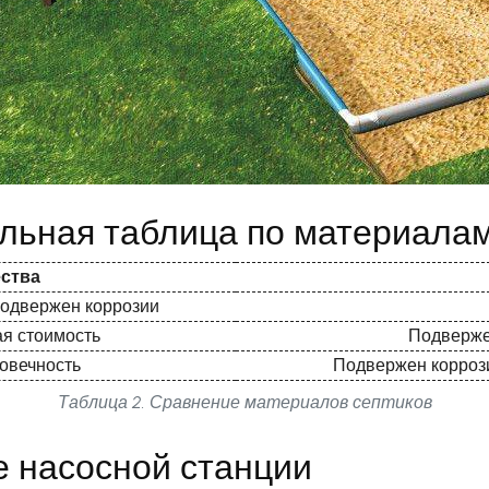
льная таблица по материалам
ства
 подвержен коррозии
ая стоимость
Подверже
говечность
Подвержен коррози
Таблица 2. Сравнение материалов септиков
е насосной станции