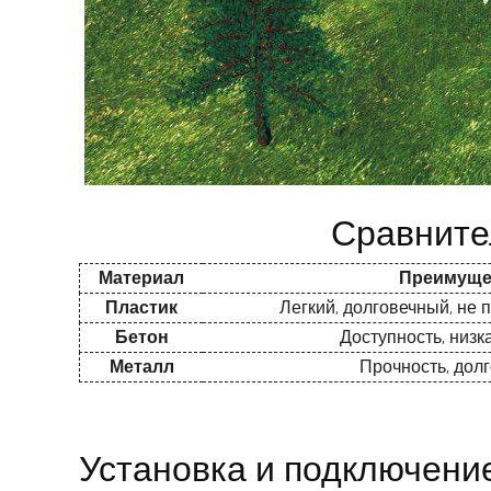
Сравните
Материал
Преимуще
Пластик
Легкий, долговечный, не
Бетон
Доступность, низк
Металл
Прочность, дол
Установка и подключени