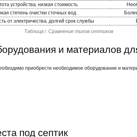
ота устройства, низкая стоимость
Необ
кая степень очистки сточных вод
Более
ть от электричества, долгий срок службы
Таблица 1. Сравнение типов септиков
борудования и материалов дл
необходимо приобрести необходимое оборудование и матери
еста под септик