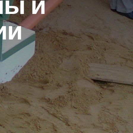
пы и
ии