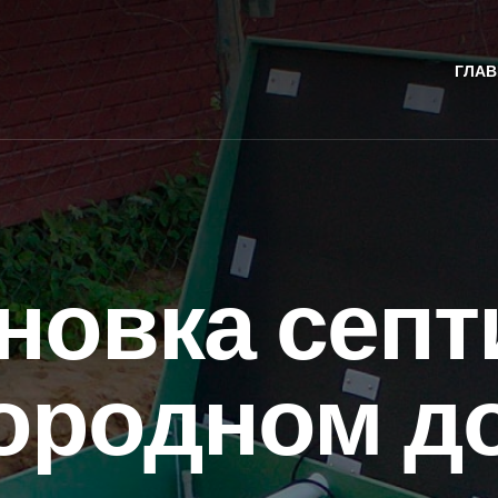
ГЛАВ
новка септ
ородном д