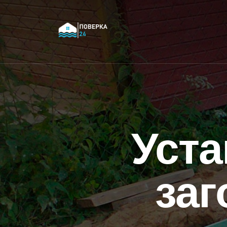
Уста
заг