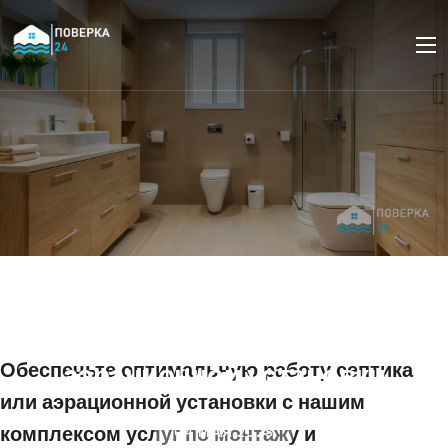
Монтаж и обслуживание
компрессора для
септика или
Обеспечьте оптимальную работу септика
аэрационной установки
или аэрационной установки с нашим
комплексом услуг по монтажу и
04 МАЯ 2025