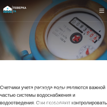
Правила эксплуатации и
обслуживания новых
счетчиков учета
Счетчики учета расхода воды являются важной
расхода воды
частью системы водоснабжения и
водоотведения. Они позволяют контролировать
18 ОКТЯБРЯ 2023