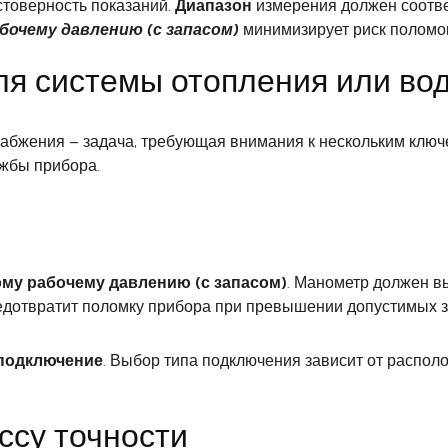
товерность показаний.
Диапазон
измерения должен соотве
бочему давлению (с запасом)
минимизирует риск поломок
ля системы отопления или во
набжения – задача, требующая внимания к нескольким кл
ужбы прибора.
му рабочему давлению (с запасом)
. Манометр должен 
редотвратит поломку прибора при превышении допустимых з
 подключение
. Выбор типа подключения зависит от располо
ссу точности