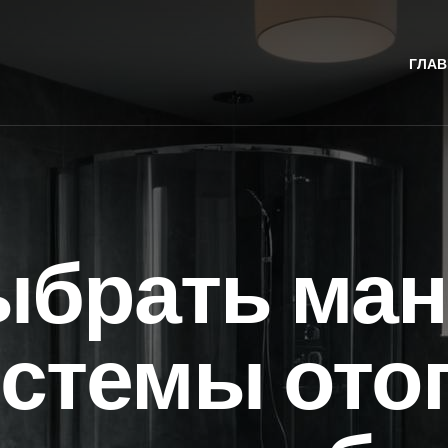
ГЛАВ
ыбрать ма
истемы ото