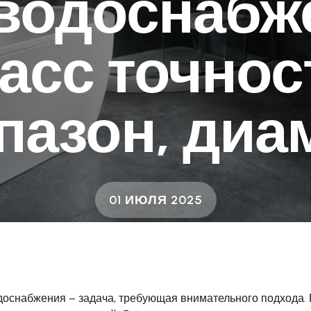
водоснабж
асс точнос
пазон, диа
01 ИЮЛЯ 2025
оснабжения – задача, требующая внимательного подхода. 