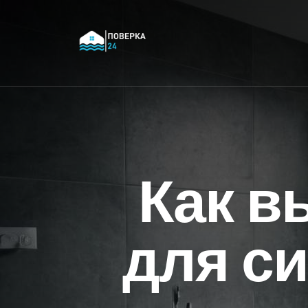
Как в
для с