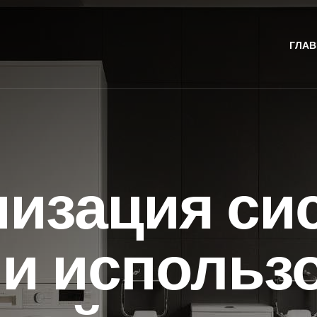
ГЛАВ
низация си
 и использ