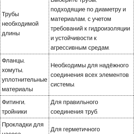
подходящие по диаметру и
Трубы
материалам, с учетом
необходимой
требований к гидроизоляции
длины
и устойчивости к
агрессивным средам.
Фланцы,
Необходимы для надёжного
хомуты,
соединения всех элементов
уплотнительные
системы.
материалы
Фитинги,
Для правильного
тройники
соединения труб.
Прокладки для
Для герметичного