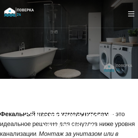
Выбор и установка
фекального насоса с
измельчителем для
Фекальный насос с измельчителем
санузла ниже уровня
– это
идеальное решение для санузлов ниже уровня
канализации
канализации.
Монтаж за унитазом или в