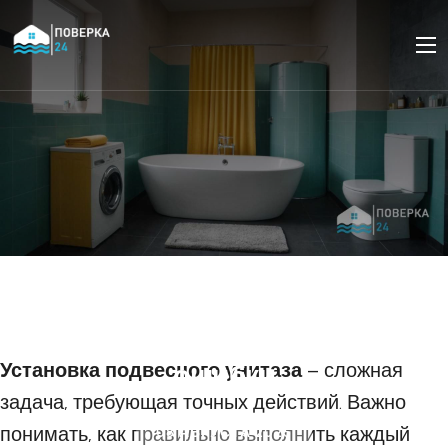
Установка подвесного
унитаза с инсталляцией:
этапы монтажа и частые
Установка подвесного унитаза
ошибки
– сложная
задача, требующая точных действий. Важно
понимать, как правильно выполнить каждый
08 АВГУСТА 2025