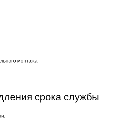
ального монтажа
одления срока службы
и: