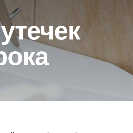
утечек
рока