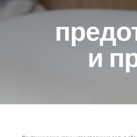
предо
и п