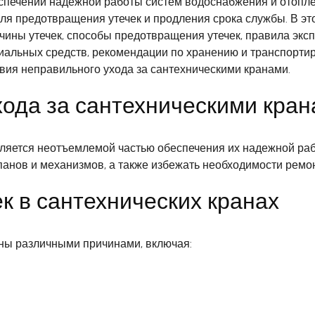
печении надежной работы систем водоснабжения и отоплен
ля предотвращения утечек и продления срока службы. В эт
чины утечек, способы предотвращения утечек, правила экс
циальных средств, рекомендации по хранению и транспорти
ия неправильного ухода за сантехническими кранами.
хода за сантехническими кра
ляется неотъемлемой частью обеспечения их надежной раб
апанов и механизмов, а также избежать необходимости ремо
к в сантехнических кранах
аны различными причинами, включая: