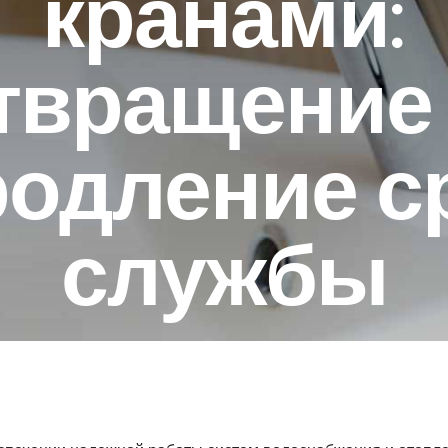
кранами:
твращение 
родление с
службы
18 ОКТЯБРЯ 2023