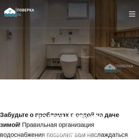
Зимний водопровод на
даче: как организовать
круглогодичное
Забудьте о проблемах с водой на даче
водоснабжение
зимой!
Правильная организация
водоснабжения позволит вам наслаждаться
17 ДЕКАБРЯ 2024