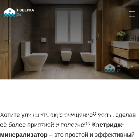
Установка
минерализатора в
систему обратного
Хотите улучшить вкус очищенной воды, сделав
осмоса: как и зачем
её более приятной и полезной?
Картридж-
обогащать воду
минерализатор
– это простой и эффективный