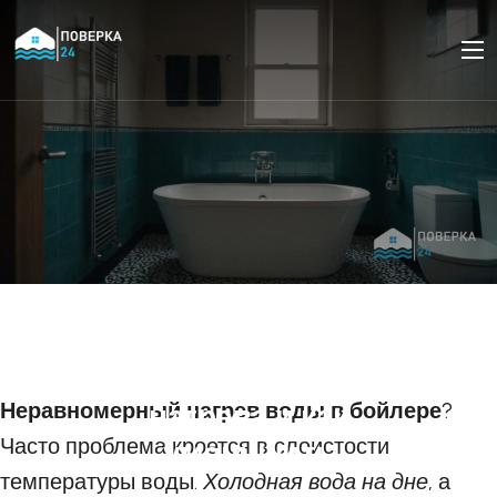
Стратификация воды в
бойлере: причины
неравномерного
Неравномерный нагрев воды в бойлере
нагрева и как
?
Часто проблема кроется в слоистости
уменьшить
температуры воды.
Холодная вода на дне
, а