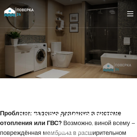
Замена мембраны в
расширительном баке
отопления или гвс:
Проблема: падение давления в системе
пошаговое руководство
отопления или ГВС?
Возможно, виной всему –
повреждённая мембрана в расширительном
02 МАРТА 2025