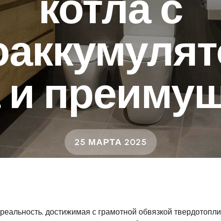
котла с
оаккумулят
 и преиму
25 МАРТА 2025
реальность, достижимая с грамотной обвязкой твердотопли