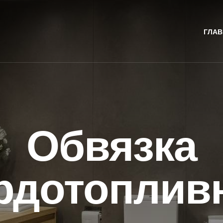
ГЛАВ
Обвязка
рдотоплив