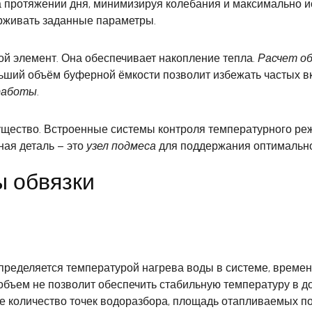
а протяжении дня, минимизируя колебания и максимально 
рживать заданные параметры.
й элемент. Она обеспечивает накопление тепла.
Расчет о
ьший объём буферной ёмкости позволит избежать частых вк
работы
.
щество. Встроенные системы контроля температурного ре
ная деталь – это
узел подмеса
для поддержания оптимально
 обвязки
пределяется температурой нагрева воды в системе, време
бъем не позволит обеспечить стабильную температуру в до
 количество точек водоразбора, площадь отапливаемых п