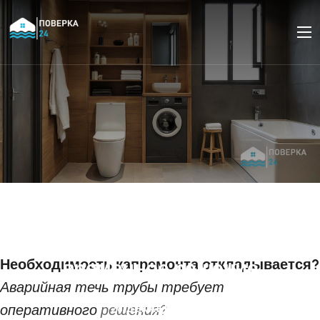
Аварийный ремонт течи
трубы с помощью
ремонтного хомута:
Необходимость капремонта откладывается?
временное решение
Аварийная течь трубы требует
оперативного решения?
28 ДЕКАБРЯ 2024