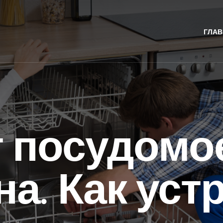
ГЛАВ
т посудомо
а. Как уст