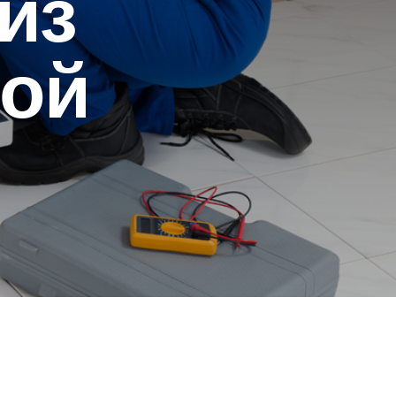
из
ной