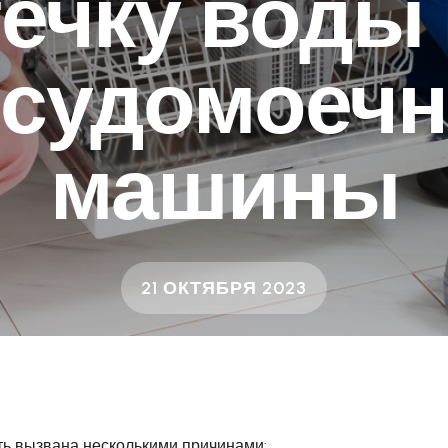
течку воды 
судомоеч
машины
21 ОКТЯБРЯ 2023
ь вызвана несколькими причинами: