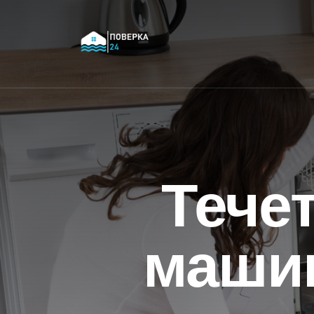
Тече
машин