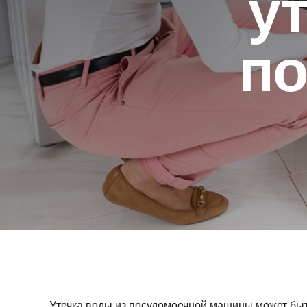
у
по
Утечка воды из посудомоечной машины может быт