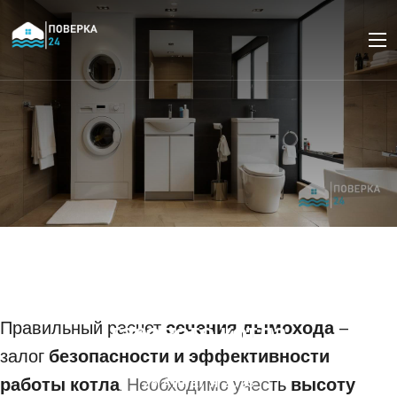
Расчет диаметра
дымохода для
твердотопливного или
Правильный расчет
газового котла
сечения дымохода
–
залог
безопасности и эффективности
работы котла
. Необходимо учесть
высоту
26 АПРЕЛЯ 2025