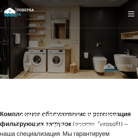
Обслуживание и
регенерация
комплексных
Комплексное обслуживание и регенерация
фильтрующих загрузок
фильтрующих загрузок
(ecomix, ferosoft) –
(ecomix, ferosoft)
наша специализация. Мы гарантируем