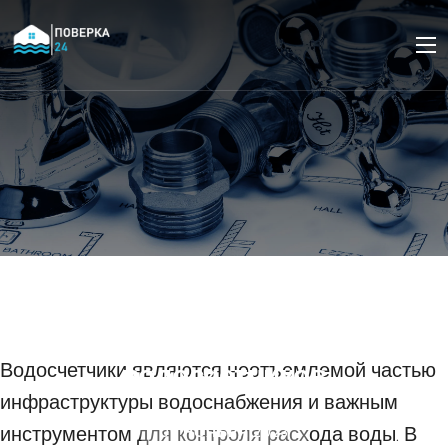
Перспективы развития
технологий в сфере
установки и поверки
водосчетчиков
Водосчетчики являются неотъемлемой частью
инфраструктуры водоснабжения и важным
инструментом для контроля расхода воды. В
09 НОЯБРЯ 2023