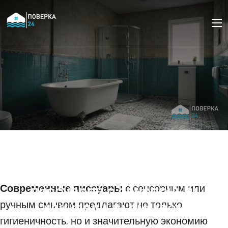
Особенности
подключения и
использования
Современные писсуары
писсуаров с сенсорным
с сенсорным или
ручным смывом предлагают не только
или ручным смывом
гигиеничность, но и значительную экономию