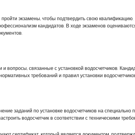
 пройти экзамены, чтобы подтвердить свою квалификацию
рофессионализм кандидатов. В ходе экзаменов оцениваются
окументов.
и и вопросы, связанные с установкой водосчетчиков. Канди
 нормативных требований и правил установки водосчетчико
нение заданий по установке водосчетчиков на специально 
настроить водосчетчик в соответствии с техническими треб
чают сертификат, который является документом, подтвер