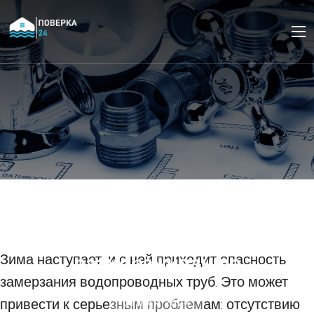
Что делать, если трубы
замерзли: краткое
руководство по
размораживанию
Зима наступает, и с ней приходит опасность
замерзания водопроводных труб. Это может
привести к серьезным проблемам: отсутствию
01 МАЯ 2024