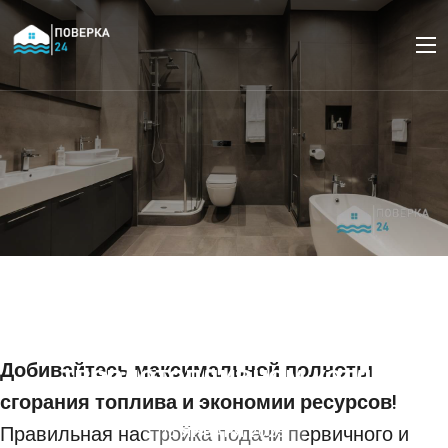
Настройка подачи
первичного и
вторичного воздуха в
Добивайтесь максимальной полноты
твердотопливном котле
сгорания топлива и экономии ресурсов!
Правильная настройка подачи первичного и
16 ЯНВАРЯ 2025