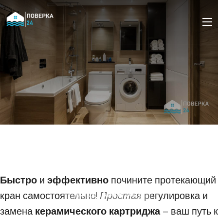
Как устранить течь в
кране без вызова
сантехника
Быстро
и
эффективно
почините протекающий
кран самостоятельно!
Простая
регулировка и
03 ДЕКАБРЯ 2025
замена
керамического картриджа
– ваш путь к