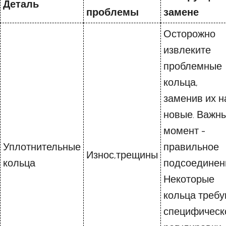
Деталь
проблемы
замене
Осторожно
извлеките
проблемные
кольца,
заменив их н
новые. Важн
момент -
Уплотнительные
правильное
Износ,трещины
кольца
подсоединен
Некоторые
кольца треб
специфическ