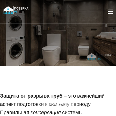
Как правильно слить
воду из системы
водоснабжения на зиму
Защита от разрыва труб
– это важнейший
аспект подготовки к зимнему периоду.
12 ЯНВАРЯ 2025
Правильная
консервация
системы