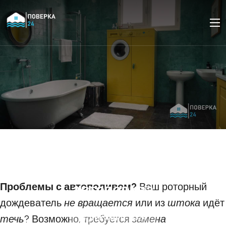
Ремонт или замена
роторного дождевателя
(спринклера) в системе
Проблемы с автополивом?
автополива
Ваш роторный
дождеватель
не вращается
или из
штока
идёт
течь
? Возможно, требуется
замена
14 ДЕКАБРЯ 2024