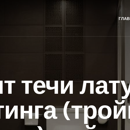
ГЛАВ
т течи лат
инга (трой