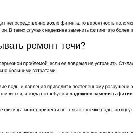
дит непосредственно возле фитинга, то вероятность поломк
т он. В таких случаях надежнее заменить фитинг, это более 
ывать ремонт течи?
серьезной проблемой, если ее вовремя не устранить. Откла
льно большими затратами.
ие воды и давления приводит к постепенному разрушению 
шириться, и тогда потребуется
надежнее заменить фитин
 фитинга может привести не только к утечке воды, но и к 
.
е даже мелких протечек – залог сохранения целостности с