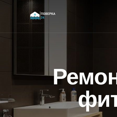
Ремон
фит