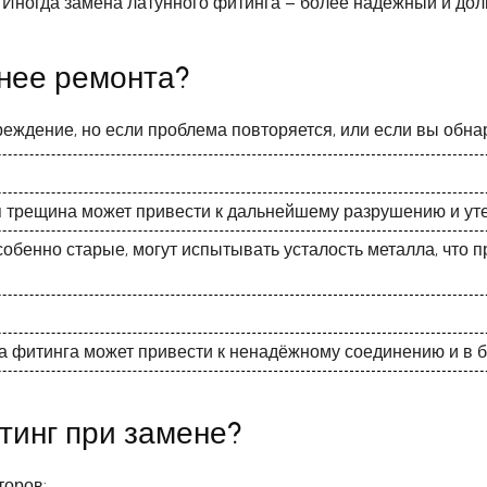
. Иногда замена латунного фитинга – более надежный и дол
днее ремонта?
реждение, но если проблема повторяется, или если вы обна
 трещина может привести к дальнейшему разрушению и утеч
собенно старые, могут испытывать усталость металла, что
 фитинга может привести к ненадёжному соединению и в б
тинг при замене?
торов: