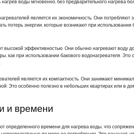
ь нагрев воды мгновенно, без предварительного нагрева б
гревателей является их экономичность. Они потребляют эн
ать потерь энергии, которые возникают при использовании 
ют высокой эффективностью. Они обычно нагревают воду до
ры, как при использовании бакового водонагревателя. Это 
.
ателей является их компактность. Они занимают минималь
иной. Это особенно полезно в небольших квартирах или в д
и и времени
т определенного времени для нагрева воды, что сопряжено
непосредственно по мере ее потребления. Это означает, чт