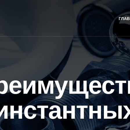
ГЛАВ
реимущест
инстантны