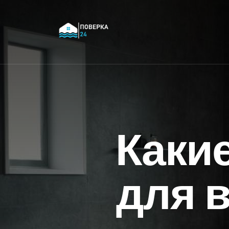
Каки
для 