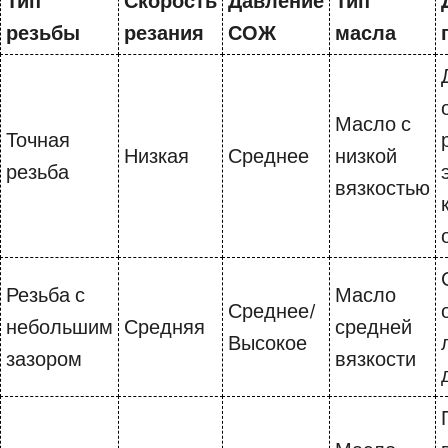
Тип
Скорость
Давление
Тип
резьбы
резания
СОЖ
масла
Масло с
Точная
Низкая
Среднее
низкой
резьба
вязкостью
Резьба с
Масло
Среднее/
небольшим
Средняя
средней
Высокое
зазором
вязкости