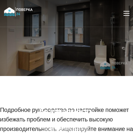
Использование
трубонарезных станков:
настройка головки, сож,
Подробное руководство по настройке поможет
безопасность
избежать проблем и обеспечить высокую
производительность. Акцентируйте внимание на
14 МАРТА 2025