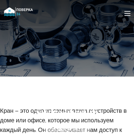
Ремонт крана: что
делать, если текут или
работают с
затруднениями.
Кран – это одно из самых важных устройств в
доме или офисе, которое мы используем
каждый день. Он обеспечивает нам доступ к
08 ИЮЛЯ 2024