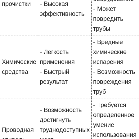
прочистки
- Высокая
- Может
эффективность
повредить
трубы
- Вредные
- Легкость
химические
Химические
применения
испарения
средства
- Быстрый
- Возможность
результат
повреждения
труб
- Требуется
- Возможность
определенное
достигнуть
умение
Проводная
труднодоступных
использования