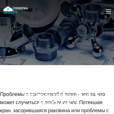
Ремонт сантехнических
приборов: как устранить
наиболее
распространенные
Проблемы с сантехникой в доме - это то, что
может случиться с любым из нас. Потекшая
проблемы.
кран, засорившаяся раковина или проблемы с