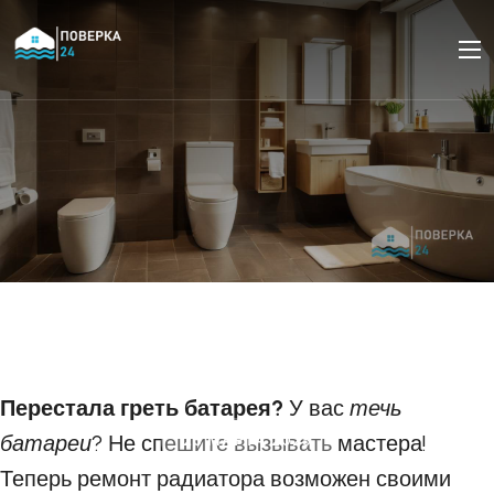
Ремонт радиатора
отопления своими
руками
Перестала греть батарея?
У вас
течь
батареи
? Не спешите вызывать мастера!
25 МАРТА 2025
Теперь ремонт радиатора возможен своими