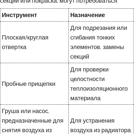
секции или покраска, могут потребоваться:
Инструмент
Назначение
Для подрезания или
Плоская/круглая
сгибания тонких
отвертка
элементов, замены
секций
Для проверки
целостности
Пробные прищепки
теплоизоляционного
материала.
Груша или насос,
предназначенные для
Для устранения
снятия воздуха из
воздуха из радиатора.