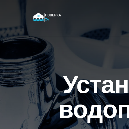
Устан
водоп