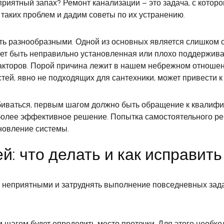
приятный запах? Ремонт канализации – это задача, с которой
таких проблем и дадим советы по их устранению.
ть разнообразными. Одной из основных является слишком с
жет быть неправильно установленная или плохо поддержив
факторов. Порой причина лежит в нашем небрежном отноше
ей, явно не подходящих для сантехники, может привести к
забиваться, первым шагом должно быть обращение к квалиф
олее эффективное решение. Попытка самостоятельного ре
новление системы.
: что делать и как исправить
неприятными и затруднять выполнение повседневных задач.
м шагом будет определить место протечки. Для этого необх