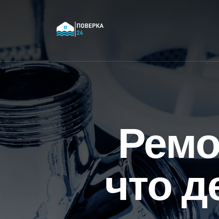
Ремо
что д