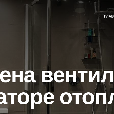
ГЛАВ
ена вентил
аторе отоп