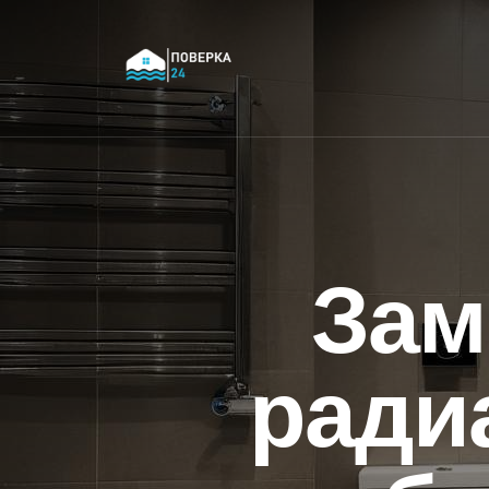
Зам
ради