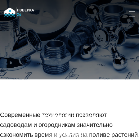
Преимущества
использования систем
автоматического
полива в саду.
Современные технологии позволяют
садоводам и огородникам значительно
сэкономить время и усилия на поливе растений.
25 ИЮНЯ 2024