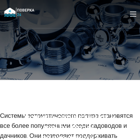
Какие типы
контроллеров для
систем автоматического
полива существуют и
Системы автоматического полива становятся
все более популярными среди садоводов и
как выбрать
дачников. Они позволяют поддерживать
подходящий?