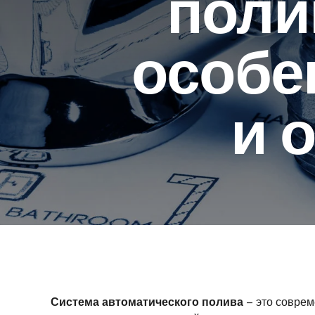
поли
особе
и 
Система автоматического полива
– это соврем