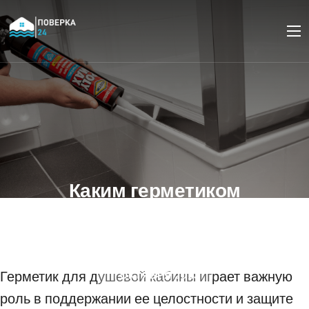
Каким герметиком
лучше промазать
душевую кабину?
Герметик для душевой кабины играет важную
11 ОКТЯБРЯ 2023
роль в поддержании ее целостности и защите