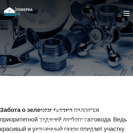
Системы
автоматического
полива для газонов:
особенности
Забота о зеленом газоне
является
приоритетной задачей любого садовода. Ведь
применения и
красивый и ухоженный газон придает участку
обслуживания.