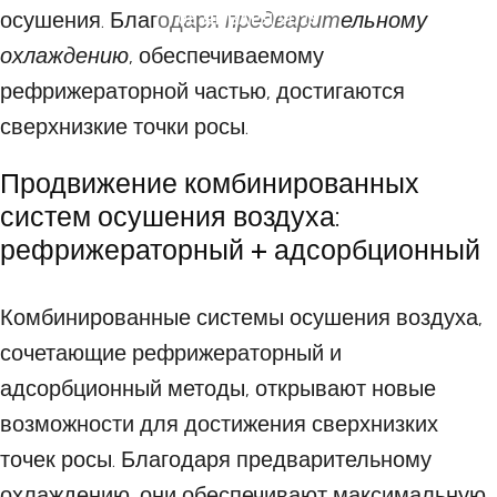
осушения. Благодаря
предварительному
08 ЯНВАРЯ 2025
охлаждению
, обеспечиваемому
рефрижераторной частью, достигаются
сверхнизкие точки росы.
Продвижение комбинированных
систем осушения воздуха:
рефрижераторный + адсорбционный
Комбинированные системы осушения воздуха,
сочетающие рефрижераторный и
адсорбционный методы, открывают новые
возможности для достижения сверхнизких
точек росы. Благодаря предварительному
охлаждению, они обеспечивают максимальную