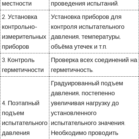
местности
проведения испытаний.
2. Установка
Установка приборов для
контрольно-
контроля испытательного
измерительных
давления, температуры,
приборов
объёма утечек и т.п.
3. Контроль
Проверка всех соединений на
герметичности
герметичность.
Градуированный подъем
давления, постепенно
4. Поэтапный
увеличивая нагрузку до
подъем
установленного
испытательного
испытательного значения.
давления
Необходимо проводить