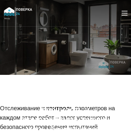
Пневматические
испытания
трубопроводов на
Отслеживание и
прочность и
контроль
параметров на
каждом этапе работ – залог успешного и
герметичность: риски и
безопасного проведения испытаний.
меры безопасности