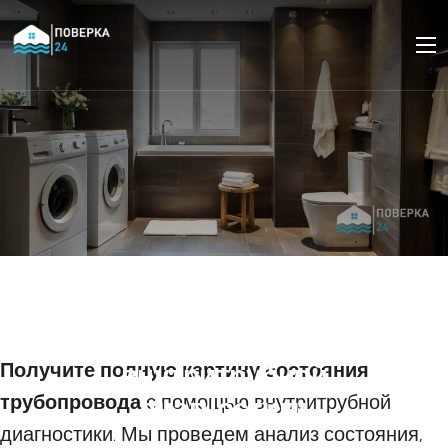
Оценка остаточного
ресурса трубопроводов
по результатам
Получите полную картину состояния
внутритрубной
трубопровода
с помощью внутритрубной
диагностики
диагностики. Мы проведем анализ состояния,