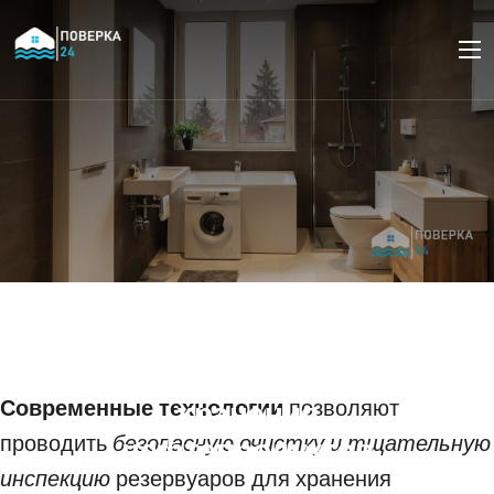
Роботизированная
очистка и инспекция
резервуаров для
Современные технологии
хранения
позволяют
проводить
безопасную очистку и тщательную
нефтепродуктов
инспекцию
резервуаров для хранения