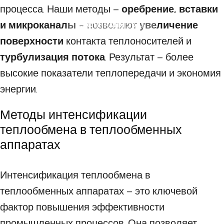
процесса. Наши методы –
оребрение, вставки
и микроканалы
– позволяют
увеличение
13 ФЕВРАЛЯ 2025
поверхности
контакта теплоносителей и
турбулизация потока
. Результат – более
высокие показатели теплопередачи и экономия
энергии.
Методы интенсификации
теплообмена в теплообменных
аппаратах
Интенсификация теплообмена в
теплообменных аппаратах – это ключевой
фактор повышения эффективности
промышленных процессов. Она позволяет